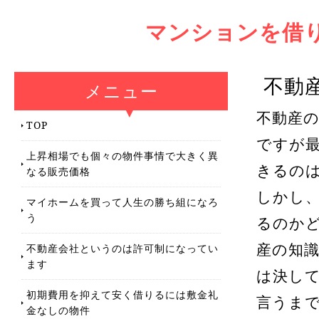
マンションを借
不動
メニュー
不動産
TOP
ですが
上昇相場でも個々の物件事情で大きく異
きるの
なる販売価格
しかし
マイホームを買って人生の勝ち組になろ
う
るのか
不動産会社というのは許可制になってい
産の知
ます
は決し
初期費用を抑えて安く借りるには敷金礼
言うま
金なしの物件